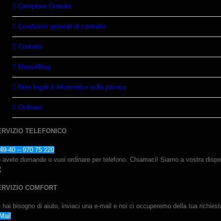
Campione Gratuito
Condizioni generali di contratto
Contatto
MouseBlog
Note legali & informativa sulla privacy
Ordinare
ERVIZIO TELEFONICO
49-40 – 970 75 220
 avete domande o vuoi ordinare per telefono. Chiamaci! Siamo a vostra disp
ERVIZIO COMFORT
 hai bisogno di aiuto, inviaci una e-mail e noi ci occuperemo della tua richiest
Mail